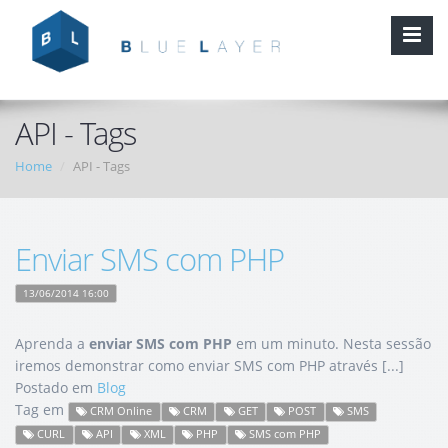
API - Tags
Home
API - Tags
Enviar SMS com PHP
13/06/2014 16:00
Aprenda a
enviar SMS com PHP
em um minuto. Nesta sessão
iremos demonstrar como enviar SMS com PHP através [...]
Postado em
Blog
Tag em
CRM Online
CRM
GET
POST
SMS
CURL
API
XML
PHP
SMS com PHP